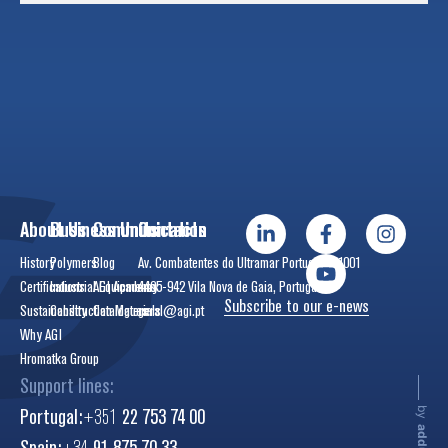
About Us
Business Units
Communication
Contacts
History
Polymers
Blog
Av. Combatentes do Ultramar Português, 1001
Certifications
Industrial Equipments
AGI Academy
4405-942 Vila Nova de Gaia, Portugal
Subscribe to our e-news
Sustainability
Construction Materials
Catalogues
geral@agi.pt
Why AGI
Hromatka Group
Support lines:
Portugal:
+351
22 753 74 00
by
addup
Spain:
+34
91 875 70 33