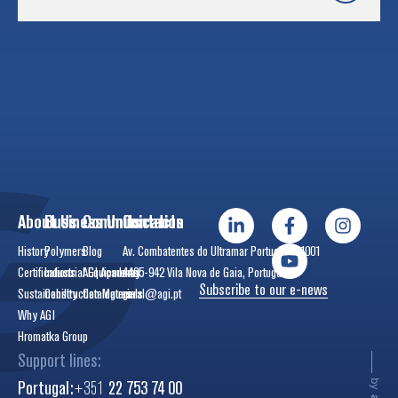
About Us
Business Units
Communication
Contacts
History
Polymers
Blog
Av. Combatentes do Ultramar Português, 1001
Certifications
Industrial Equipments
AGI Academy
4405-942 Vila Nova de Gaia, Portugal
Subscribe to our e-news
Sustainability
Construction Materials
Catalogues
geral@agi.pt
Why AGI
Hromatka Group
Support lines:
Portugal:
+351
22 753 74 00
by