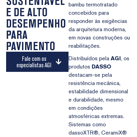
SUSTENTÁVEL
bambu termotratado
E DE ALTO
concebidos para
DESEMPENHO
responder às exigências
da arquitetura moderna,
PARA
em novas construções ou
PAVIMENTO
reabilitações.
Fale com os
Distribuídos pela
AGI
, os
especialistas AGI
produtos
DASSO
destacam-se pela
resistência mecânica,
estabilidade dimensional
e durabilidade, mesmo
em condições
atmosféricas extremas.
Sistemas como
dassoXTR®, CeramiX®