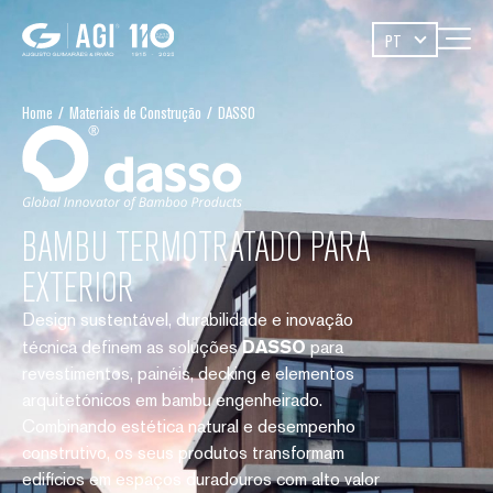
PT
Home
/
Materiais de Construção
/
DASSO
BAMBU TERMOTRATADO PARA
EXTERIOR
Design sustentável, durabilidade e inovação
técnica definem as soluções
DASSO
para
revestimentos, painéis, decking e elementos
arquitetónicos em bambu engenheirado.
Combinando estética natural e desempenho
construtivo, os seus produtos transformam
edifícios em espaços duradouros com alto valor