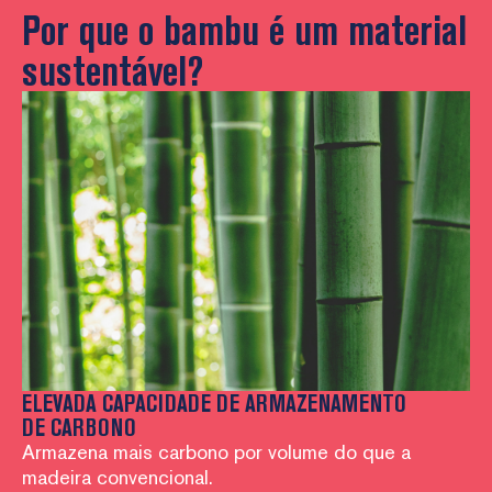
Por que o bambu é um material
sustentável?
ELEVADA CAPACIDADE DE ARMAZENAMENTO
N
DE CARBONO
Cr
Armazena mais carbono por volume do que a
e 
madeira convencional.