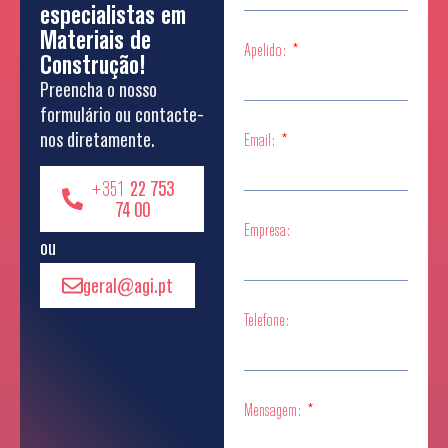
especialistas em
Materiais de
Apelido:
Construção!
Preencha o nosso
formulário ou contacte-
nos diretamente.
Email:
+351
22 753
74 00
Empresa:
ou
geral@agi.pt
Telefone:
Mensagem: