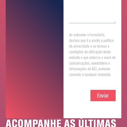
Ao submeter o formulário,
declaro que li e aceito a política
de privacidade e os termos e
condições de utilização deste
website e que autorizo o envio de
comunicações, newsletters e
informações da AGI, podendo
cancelar a qualquer momento.
Enviar
ACOMPANHE AS ÚLTIMAS