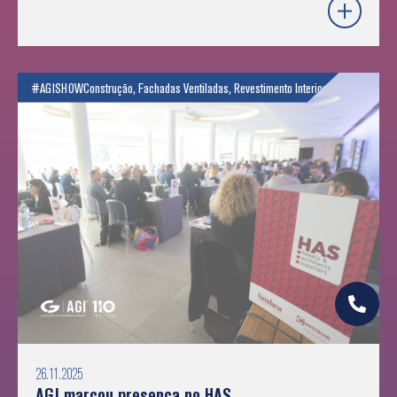
#AGISHOW
Construção
,
Fachadas Ventiladas
,
Revestimento Interior
26.11.2025
AGI marcou presença no HAS