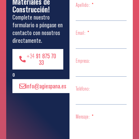
Materiales de
Apellido:
Construcción!
Complete nuestro
formulario o póngase en
contacto con nosotros
Email:
directamente.
+34
91 875 70
Empresa:
33
o
info@agiespana.es
Teléfono:
Mensaje: