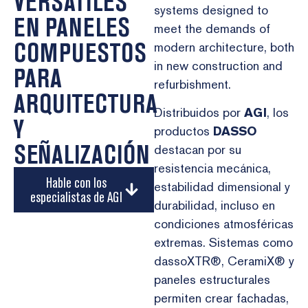
VERSÁTILES
systems designed to
EN PANELES
meet the demands of
COMPUESTOS
modern architecture, both
in new construction and
PARA
refurbishment.
ARQUITECTURA
Distribuidos por
AGI
, los
Y
productos
DASSO
SEÑALIZACIÓN
destacan por su
resistencia mecánica,
Hable con los
estabilidad dimensional y
especialistas de AGI
durabilidad, incluso en
condiciones atmosféricas
extremas. Sistemas como
dassoXTR®, CeramiX® y
paneles estructurales
permiten crear fachadas,