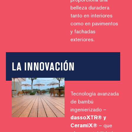
belleza duradera
tanto en interiores
como en pavimentos
y fachadas
exteriores.
LA INNOVACIÓN
Tecnología avanzada
de bambú
ingenierizado –
dassoXTR® y
CeramiX®
– que