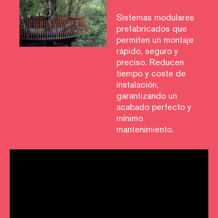
Sistemas modulares
prefabricados que
permiten un montaje
rápido, seguro y
preciso. Reducen
tiempo y coste de
instalación,
garantizando un
acabado perfecto y
mínimo
mantenimiento.