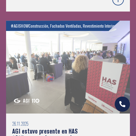
#AGISHOW
Construcción
,
Fachadas Ventiladas
,
Revestimiento Interior
26.11.2025
AGI estuvo presente en HAS