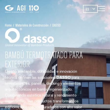
ES
Home
/
Materiales de Construcción
/
DASSO
BAMBÚ TERMOTRATADO PARA
EXTERIOR
Diseño sostenible, durabilidad e innovación
técnica definen las soluciones
DASSO
para
revestimientos, paneles, decking y elementos
arquitectónicos en bambú ingenierizado.
Combinando estética natural y rendimiento
constructivo, sus productos transforman los
edificios en espacios duraderos con alto valor