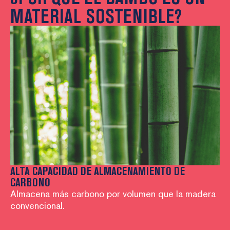
MATERIAL SOSTENIBLE?
ALTA CAPACIDAD DE ALMACENAMIENTO DE
N
CARBONO
Cr
Almacena más carbono por volumen que la madera
ma
convencional.