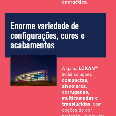
energética
.
Enorme variedade de
configurações, cores e
acabamentos
A gama
LEXAN™
inclui soluções
compactas,
alveolares,
corrugadas,
multicamadas e
translúcidas
, com
opções de cor,
proteção UV em uma