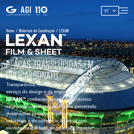
PT
Home
/
Materiais de Construção
/
LEXAN
PLACAS TRANSLÚCIDAS EM
POLICARBONATO
Transparência, resistência e inovação ao
serviço do design e da engenharia: as soluções
LEXAN™
combinam desempenho técnico
excecional com liberdade criativa, permitindo
desenvolver projetos arquitectónicos,
industriais e de comunicação visual com
elevada durabilidade, segurança e impacto