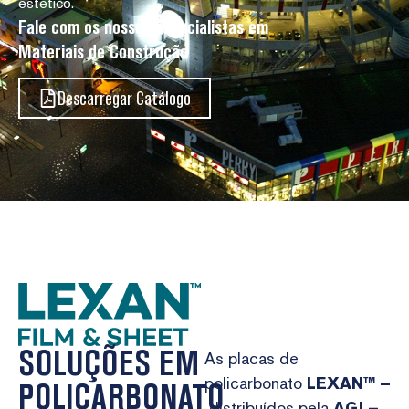
estético.
Fale com os nossos especialistas em
Materiais de Construção
Descarregar Catálogo
SOLUÇÕES EM
As placas de
policarbonato
LEXAN™ –
POLICARBONATO
distribuídos pela
AGI –