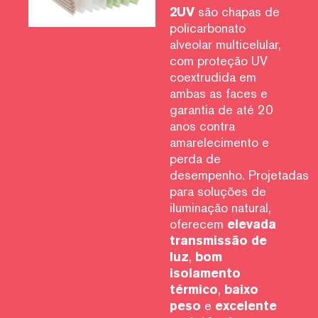
2UV
são chapas de
policarbonato
alveolar multicelular,
com proteção UV
coextrudida em
ambas as faces e
garantia de até 20
anos contra
amarelecimento e
perda de
desempenho. Projetadas
para soluções de
iluminação natural,
oferecem
elevada
transmissão de
luz
,
bom
isolamento
térmico
,
baixo
peso
e
excelente