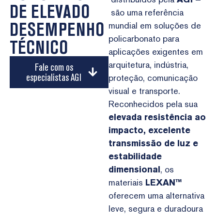
DE ELEVADO
são uma referência
DESEMPENHO
mundial em soluções de
policarbonato para
TÉCNICO
aplicações exigentes em
arquitetura, indústria,
Fale com os
especialistas AGI
proteção, comunicação
visual e transporte.
Reconhecidos pela sua
elevada resistência ao
impacto, excelente
transmissão de luz e
estabilidade
dimensional
, os
materiais
LEXAN™
oferecem uma alternativa
leve, segura e duradoura