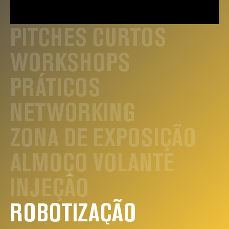
PITCHES CURTOS
.
WORKSHOPS
PRÁTICOS
NETWORKING
ZONA DE EXPOSIÇÃO
ALMOÇO VOLANTE
INJEÇÃO
ROBOTIZAÇÃO