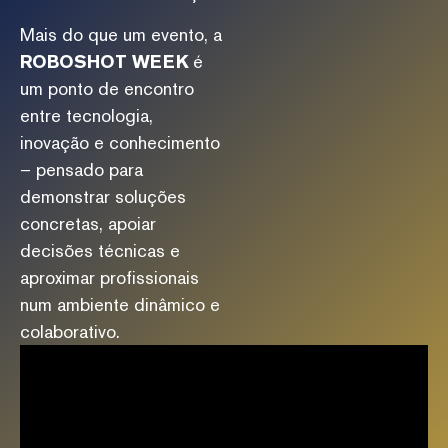
Mais do que um evento, a
ROBOSHOT WEEK
é
um ponto de encontro
entre tecnologia,
inovação e conhecimento
– pensado para
demonstrar soluções
concretas, apoiar
decisões técnicas e
aproximar profissionais
num ambiente dinâmico e
colaborativo.