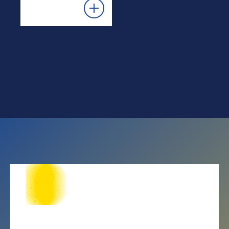
mais
AUGUSTO
GUIMARÃES
& IRMÃO
Lead to
Transform
Ver
mais