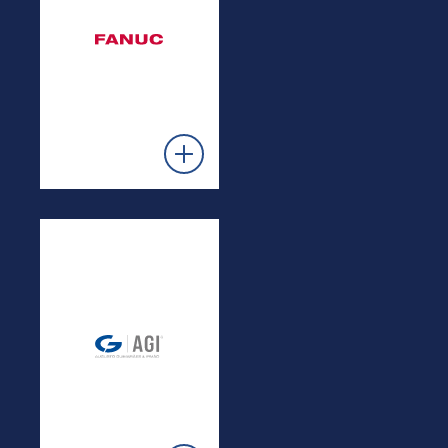
FANUC
Máquinas de
Injeção Elétrica
e Robots
Articulados
Ver