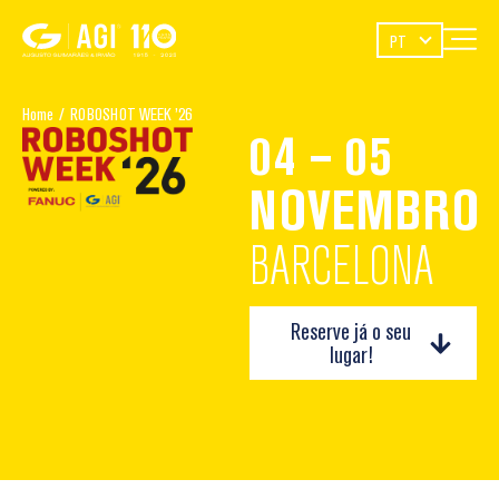
PT
Home
/
ROBOSHOT WEEK ’26
04 – 05
NOVEMBRO
BARCELONA
Reserve já o seu
lugar!