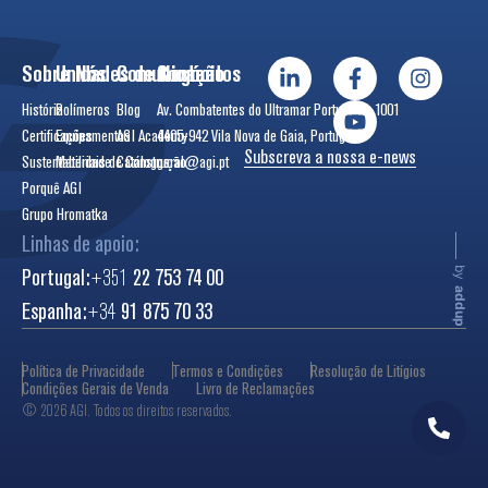
Sobre Nós
Unidades de Negócio
Comunicação
Contactos
História
Polímeros
Blog
Av. Combatentes do Ultramar Português, 1001
Certificações
Equipamentos
AGI Academy
4405-942 Vila Nova de Gaia, Portugal
Subscreva a nossa e-news
Sustentabilidade
Materiais de Construção
Catálogos
geral@agi.pt
Porquê AGI
Grupo Hromatka
Linhas de apoio:
Portugal:
+351
22 753 74 00
by
addup
Espanha:
+34
91 875 70 33
Política de Privacidade
Termos e Condições
Resolução de Litígios
Condições Gerais de Venda
Livro de Reclamações
© 2026 AGI. Todos os direitos reservados.