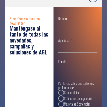
Suscríbase a nuestra
Nombre:
newsletter
Manténgase al
tanto de todas las
novedades,
Apellido:
campañas y
soluciones de AGI.
Email:
Por favor, selecione todas sus
preferencias:
Commodities
Polímeros de Ingeniería
Materiales Sostenibles