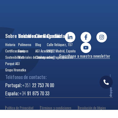
Sobre Nosotros
Unidades de Negocio
Comunicación
Contactos
Historia
Polímeros
Blog
Calle Veláquez, 157
Certificaciones
Equipos
AGI Academy
28002 Madrid, España
Suscríbase a nuestra newsletter
Sostenibilidad
Materiales de Construcción
Catálogos
info@agiespana.es
Porqué AGI
Grupo Hromatka
Teléfonos de contacto:
Portugal:
+351
22 753 74 00
by
addup
España:
+34
91 875 70 33
Política de Privacidad
Términos y condiciones
Resolución de litigios
Condiciones generales de venta
Libro de reclamaciones
© 2026 AGI. Todos los derechos reservados.