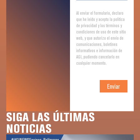
Al enviar el formulario, declaro
que he leído y acepto la política
de privacidad y los términos y
condiciones de uso de este sitio
web, y que autorizo el envío de
comunicaciones, boletines
informativos e información de
AGI, pudiendo cancelarlo en
cualquier momento.
Enviar
SIGA LAS ÚLTIMAS
NOTICIAS
#AGINEWS
Equipos
,
Polímeros