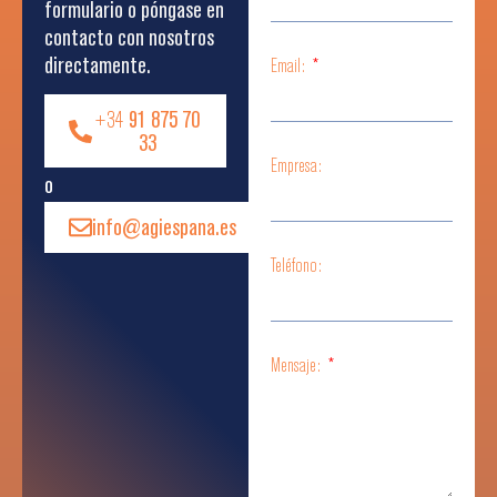
formulario o póngase en
contacto con nosotros
directamente.
Email:
+34
91 875 70
33
Empresa:
o
info@agiespana.es
Teléfono:
Mensaje: