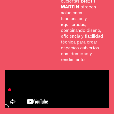
cubiertas
BRETT
MARTIN
ofrecen
soluciones
funcionales y
equilibradas,
combinando diseño,
eficiencia y fiabilidad
técnica para crear
espacios cubiertos
con identidad y
rendimiento.