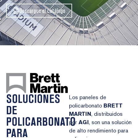
Descargue el catálogo
SOLUCIONES
Los paneles de
policarbonato
BRETT
DE
MARTIN
, distribuidos
POLICARBONATO
por
AGI
, son una solución
PARA
de alto rendimiento para