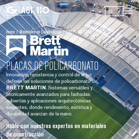
ES
Home
/
Materiales de Construcción
/
BRETT MARTIN
PLACAS DE POLICARBONATO
Innovación, resistencia y control de la luz
definen las soluciones de policarbonato de
BRETT MARTIN
. Sistemas versátiles y
técnicamente avanzados para fachadas,
cubiertas y aplicaciones arquitectónicas
exigentes, donde rendimiento, estética y
durabilidad avanzan de la mano.
Hable con nuestros expertos en materiales
de construcción