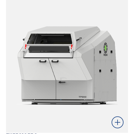
in-line económica de residuos esqueléticos, disponible
en dos anchos estándar: GT1100 y GT1600.
Cuchillas de doble tijera
Cuchillas preajustables
Círculo de Corte Constante (CCC)
Saber más