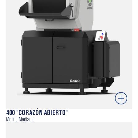
Diseño de Corazón Abierto
Granulado de alta calidad
Menor consumo de energía por acción de corte de
doble tijera
Círculo Constante de Corte (CCC)
Saber más
400 "CORAZÓN ABIERTO"
Molino Mediano
Molinos centrales para todo tipo de aplicaciones con
4 modelos diferentes.