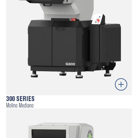
Granulado de alta calidad
Compacto y flexible
Círculo de Corte Constante (CCC)
Saber más
300 SERIES
Molino Mediano
Todos los modelos de la serie 300 se pueden utilizar
como molino central o en línea para todo tipo de
aplicaciones y piezas como coladas, tubos pequeños,
perfiles, láminas, etc.