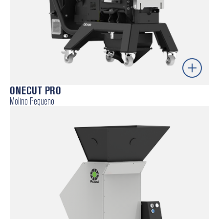
ONECUT PRO
Molino Pequeño
Molino de baja velocidad altamente eficiente, ideal
para la molienda de piezas pequeñas, canales de
inyección, entre otros. Incorpora detección
inteligente de metales y niveles de ruido reducidos,
posicionándose como referencia en molinos de baja
velocidad.
Cuchillas y ganchos giratorios – mayor durabilidad y
menor coste de mantenimiento
Rapid EnergySMART – eficiencia energética