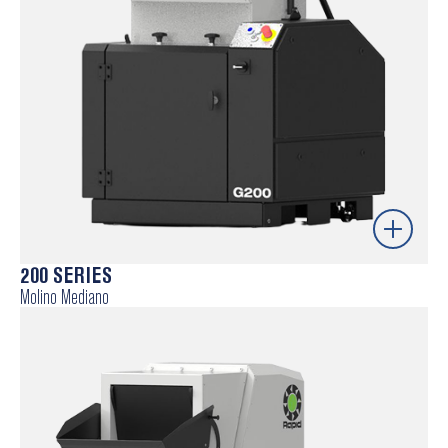
PowerTECH – configurado para materiales cargados o
abrasivos.
Constant Cutting Circle (CCC) – círculo de corte
constante.
Saber más
200 SERIES
Molino Mediano
Equipos ideales para el reciclaje directo de coladas y
productos de desecho, especialmente para piezas de
inyección y de soplado.
Cámara de corte configurable en función de la
aplicación y las piezas a triturar