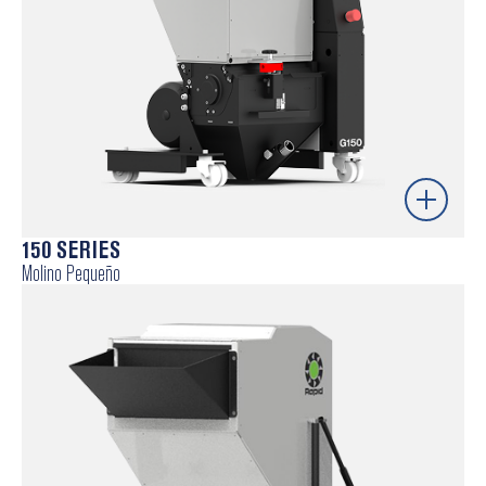
optimizada
Ejecución PowerTECH – ideal para materiales
cargados o abrasivos
Saber más
150 SERIES
Molino Pequeño
Molino compacto y de alto rendimiento para reciclaje
“junto a la máquina”, que permite la molienda
inmediata de canales y pequeñas piezas rechazadas
y su reintegración directa en el proceso, mejorando la
calidad del producto y evitando acumulaciones.
DeltaTECH – modelos estándar con elevada
flexibilidad.