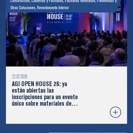
Construcción
,
Cubiertas y Fachadas
,
Fachadas Ventiladas
,
Pavimentos y
Otras Soluciones
,
Revestimiento Interior
22.07.2026
AGI OPEN HOUSE 26: ya
están abiertas las
inscripciones para un evento
único sobre materiales de
construcción