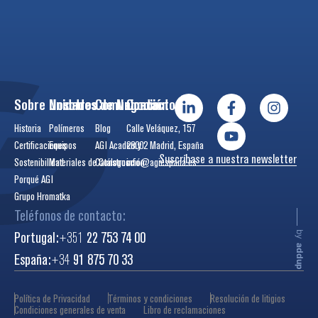
Sobre Nosotros
Unidades de Negocio
Comunicación
Contactos
Historia
Polímeros
Blog
Calle Veláquez, 157
Certificaciones
Equipos
AGI Academy
28002 Madrid, España
Suscríbase a nuestra newsletter
Sostenibilidad
Materiales de Construcción
Catálogos
info@agiespana.es
Porqué AGI
Grupo Hromatka
Teléfonos de contacto:
Portugal:
+351
22 753 74 00
by
addup
España:
+34
91 875 70 33
Política de Privacidad
Términos y condiciones
Resolución de litigios
Condiciones generales de venta
Libro de reclamaciones