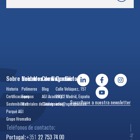
Sobre Nosotros
Unidades de Negocio
Comunicación
Contactos
Historia
Polímeros
Blog
Calle Veláquez, 157
Certificaciones
Equipos
AGI Academy
28002 Madrid, España
Suscríbase a nuestra newsletter
Sostenibilidad
Materiales de Construcción
Catálogos
info@agiespana.es
Porqué AGI
Grupo Hromatka
Teléfonos de contacto:
Portugal:
+351
22 753 74 00
by