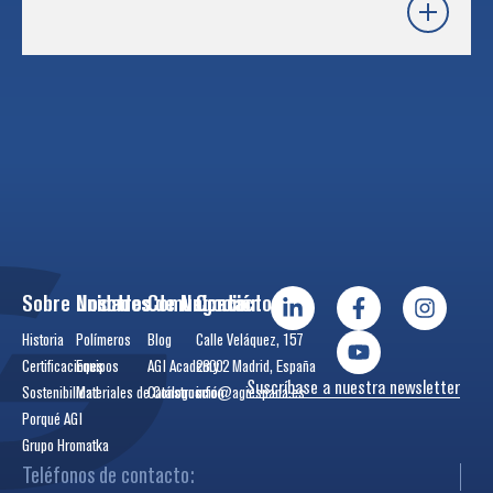
Sobre Nosotros
Unidades de Negocio
Comunicación
Contactos
Historia
Polímeros
Blog
Calle Veláquez, 157
Certificaciones
Equipos
AGI Academy
28002 Madrid, España
Suscríbase a nuestra newsletter
Sostenibilidad
Materiales de Construcción
Catálogos
info@agiespana.es
Porqué AGI
Grupo Hromatka
Teléfonos de contacto: