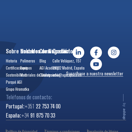
Sobre Nosotros
Unidades de Negocio
Comunicación
Contactos
Historia
Polímeros
Blog
Calle Veláquez, 157
Certificaciones
Equipos
AGI Academy
28002 Madrid, España
Suscríbase a nuestra newsletter
Sostenibilidad
Materiales de Construcción
Catálogos
info@agiespana.es
Porqué AGI
Grupo Hromatka
Teléfonos de contacto:
Portugal:
+351
22 753 74 00
by
addup
España:
+34
91 875 70 33
Política de Privacidad
Términos y condiciones
Resolución de litigios