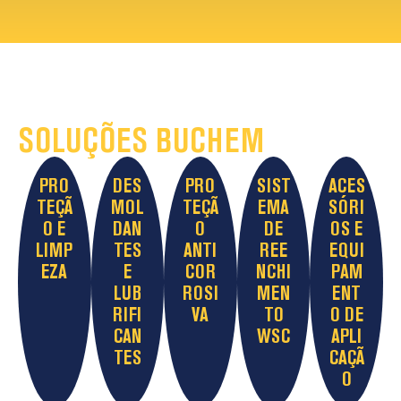
SOLUÇÕES BUCHEM
PRO
DES
PRO
SIST
ACES
TEÇÃ
MOL
TEÇÃ
EMA
SÓRI
O E
DAN
O
DE
OS E
LIMP
TES
ANTI
REE
EQUI
EZA
E
COR
NCHI
PAM
LUB
ROSI
MEN
ENT
RIFI
VA
TO
O DE
CAN
WSC
APLI
TES
CAÇÃ
O