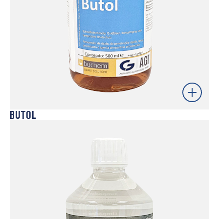
Saber mais
BUTOL
Spray multifunções desenvolvido para remover
resíduos persistentes e contaminantes industriais
em diferentes tipos de superfícies. A sua formulação
permite atuar tanto em componentes metálicos
como elétricos, ajudando a restaurar rapidamente
superfícies críticas. Ideal para operações de
manutenção e preparação de moldes e equipamentos
antes de novos ciclos de produção, contribuindo para