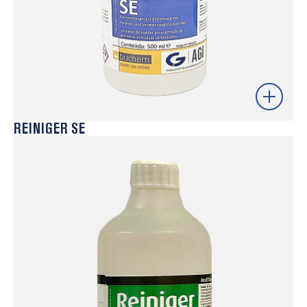
REINIGER SE
Agente de limpeza industrial de elevada eficácia,
formulado para remover resíduos de polímeros, óleos
e contaminantes em moldes e equipamentos. Remove
depósitos de polímeros criados nas paredes dos
moldes e é eficaz em superfícies quentes acima de
70 °C. A sua ação rápida e profunda garante
superfícies limpas, contribuindo para processos de
injeção mais estáveis e fiáveis.