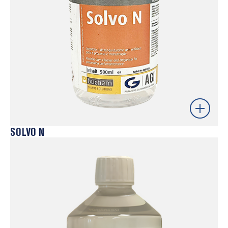
processos mais fiáveis e eficientes.
Saber mais
SOLVO N
Solvente industrial de elevada capacidade
desengordurante, desenvolvido para operações de
limpeza intensiva em moldes, equipamentos e
componentes mecânicos. A sua formulação permite
remover eficazmente óleos, graxas e resíduos
difíceis, garantindo uma limpeza profunda sem
comprometer as superfícies, ideal para intervenções