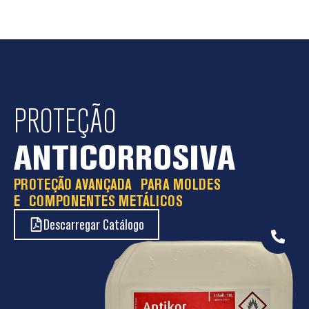
resíduos carbonizados, óleos e contaminantes das
unidades de fecho e superfícies exteriores das
máquinas de injeção. A sua ação eficaz permite
restaurar a limpeza de zonas críticas após retirada
dos moldes, contribuindo para um funcionamento
mais fiável dos equipamentos e um ambiente de
produção mais seguro e organizado.
PROTEÇÃO
ANTICORROSIVA
PROTEÇÃO AVANÇADA PARA MOLDES
E COMPONENTES METÁLICOS
Descarregar Catálogo
Saber mais