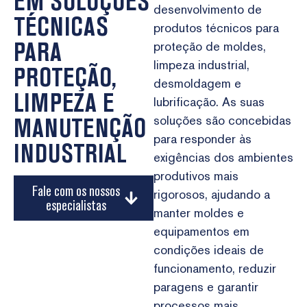
EM SOLUÇÕES
desenvolvimento de
TÉCNICAS
produtos técnicos para
PARA
proteção de moldes,
limpeza industrial,
PROTEÇÃO,
desmoldagem e
LIMPEZA E
lubrificação. As suas
MANUTENÇÃO
soluções são concebidas
para responder às
INDUSTRIAL
exigências dos ambientes
produtivos mais
Fale com os nossos
rigorosos, ajudando a
especialistas
manter moldes e
equipamentos em
condições ideais de
funcionamento, reduzir
paragens e garantir
processos mais