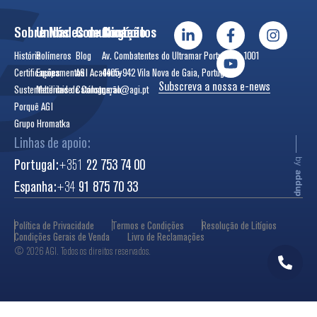
Sobre Nós
Unidades de Negócio
Comunicação
Contactos
História
Polímeros
Blog
Av. Combatentes do Ultramar Português, 1001
Certificações
Equipamentos
AGI Academy
4405-942 Vila Nova de Gaia, Portugal
Subscreva a nossa e-news
Sustentabilidade
Materiais de Construção
Catálogos
geral@agi.pt
Porquê AGI
Grupo Hromatka
Linhas de apoio:
Portugal:
+351
22 753 74 00
by
addup
Espanha:
+34
91 875 70 33
Política de Privacidade
Termos e Condições
Resolução de Litígios
Condições Gerais de Venda
Livro de Reclamações
© 2026 AGI. Todos os direitos reservados.